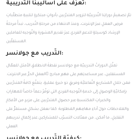
تعرّف على أساليبنا التّدريبية:
تمّ تصميمُ دوراتِنا التّدريبيّة لتزويدِ المتدرّبين بأدواتٍ مبتكرةٍ لتلبيةِ متطلّباتِ
فرصِ العملِ عبرَ الإنترنت، وعندَ الانتهاء من مرحلةِ التّدريب، تبدأُ مرحلةُ
الإرشاد كوسيلةٍ للدعمِ الفردي عبرَ تقديمِ المشورة والتّوجيه للعاملين
المستقلّين.
التّدريب مع جولانسر:
تمثّل الدوراتُ التدريبيّة مع جولانسر نقطةَ الانطلاقِ الأمثل للعمّال
المستقلين، عبر مساعدتِهم على فهمِ مبادئ ِالعملِ الحرِّ عبر الانترنت.
فمن خلالِ المشاريعِ التّفاعليّة وفريقٍ ذو خبرةٍ عمليةٍ، يتمتّع كافةُ المتدرّبين
بإمكانيّةِ الوصولِ إلى خدمةِ التّوجيه الفردي التي توفّرُ دعماً خاصاً للمهاراتِ
والخبراتِ المكتسبةِ عبر حصولِ المتدرّبين على مزيدٍ من الأفكارِ
والملاحظات حولَ أداءِ مهامِهم المطلوبة. كما نعمل بشكلٍ مستمرٍّ على
التقليلِ، ما أمكن، من معدّلات التسرّب للمشاركين عندِ إكمالِ تدريبهم
الفعلي.
كيفيّة التّدريب مع جولانسر: