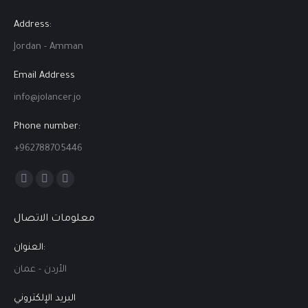
Address:
Jordan - Amman
Email Address
info@jolancer.jo
Phone number:
+962788705446
Find us on:
Facebook
Linkedin
Instagram
page
page
page
معلومات الاتصال
opens
opens
opens
in
in
in
العنوان:
new
new
new
الأردن - عمان
window
window
window
البريد الإلكتروني