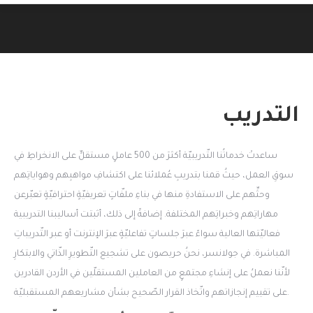
You are here:
التدريب
ساعدتْ خدماتُنا التّدريبيّة أكثرَ من 500 عاملٍ مستقلٍّ على الانخراطِ في
سوقِ العمل، حيثُ قمنا بتدريبِ عُملائنا على اكتشافِ مواهبِهم وهواياتِهم
وحثِّهم على الاستفادةِ منها في بناءِ ملفّاتٍ تعريفيّةٍ احترافيّةٍ تعبّرعن
مهاراتِهم وخبراتِهم المختلفة. إضافةً إلى ذلك، أثبتت أساليبنا التدريبية
فعاليّتها العالية سواءً عبرَ جلساتٍ تفاعليّةٍ عبرَ الإنترنت أو عبر التّدريباتِ
المباشرة. في جولانسر، نحنُ حريصون على تشجيع التّطويرِ الذّاتي والابتكارِ
لأنّنا نعملُ على إنشاءِ مجتمعٍ من العاملين المستقلّين في الأردن القادرين
على تقييم إنجازاتهم واتّخاذ القرار الصّحيح بشأن مشاريعهم المستقبليّة.