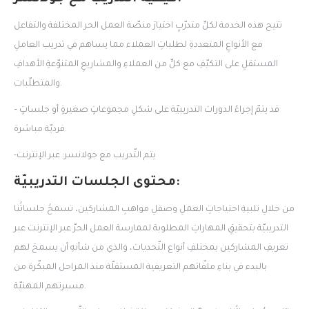
تتيح هذه الخدمة لكلِّ متدرّبٍ اختيارَ منصّة العمل الحر المختلفة والتفاعل
مع الأنواعِ المتعددةِ لطلباتِ العملاء مما يساهم في تدريب العاملِ
المستقلِ على التكيّفِ مع كلٍّ من العملاءِ والمشاريعِ المتنوّعةِ الأهدافِ
والمتطلّبات.
– قد يتمّ إجراءُ الدورات التدريبيّة على شكلِ مجموعاتٍ صغيرةٍ أو جلساتٍ
فرديّة مباشرة.
-يتم التّدريب مع جولانسر: عبر الإنترنت
محتوى الجلسات التدريبيّة:
من خلالِ تلبيةِ احتياجاتِ العملِ وصقلِ مواهبِ المشاركين، تسمحُ جلساتُنا
التدريبيّة بتحقيقِ المهاراتِ المطلوبة لممارسة العمل الحرّ عبر الإنترنت عبر
تعريفِ المشاركين بمختلفِ أنواع التّحديات، والذي من شأنهِ أن يسمحَ لهم
بالبدء في بناءِ ملفّاتهم التعريفية المستقلّة منذ المراحل المبكّرة من
مسيرتهم المهنيّة.