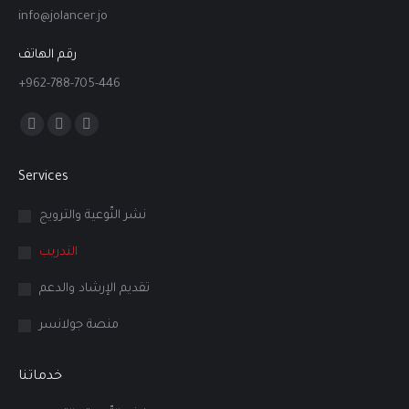
info@jolancer.jo
رقم الهاتف
+962-788-705-446
Find us on:
Facebook
Linkedin
Instagram
page
page
page
Services
opens
opens
opens
in
in
in
نشر التّوعية والترويج
new
new
new
التدريب
window
window
window
تقديم الإرشاد والدعم
منصة جولانسر
خدماتنا