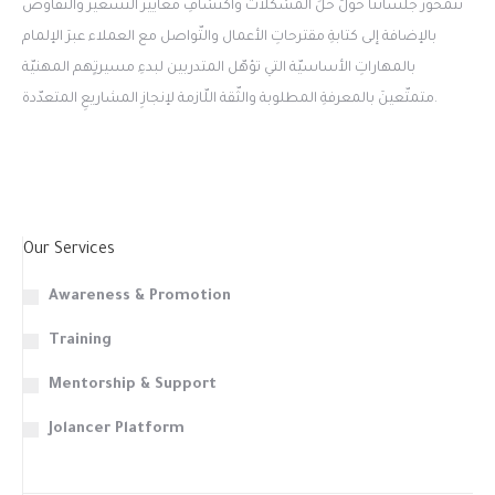
تتمحورُ جلساتُنا حولَ حلِّ المشكلات واكتشافِ معايير التّسعير والتفاوض
بالإضافة إلى كتابةِ مقترحاتِ الأعمال والتّواصل مع العملاء عبرَ الإلمام
بالمهاراتِ الأساسيّة التي تؤهّل المتدربين لبدءِ مسيرتٍهم المهنيّة
متمتّعينَ بالمعرفةِ المطلوبة والثّقة اللّازمة لإنجازِ المشاريعِ المتعدّدة.
Our Services
Awareness & Promotion
Training
Mentorship & Support
Jolancer Platform