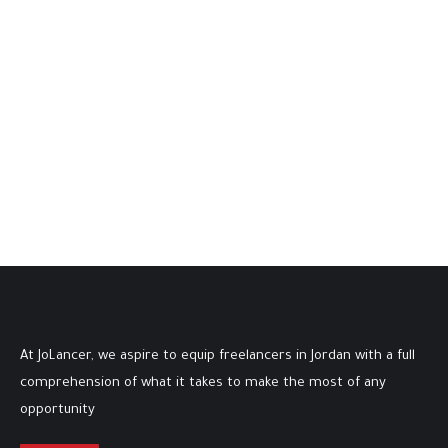
منتدى South Jordan
الأحداث
By
Jolancer
December 30, 2020
Leave a comment
At JoLancer, we aspire to equip freelancers in Jordan with a full
comprehension of what it takes to make the most of any
opportunity