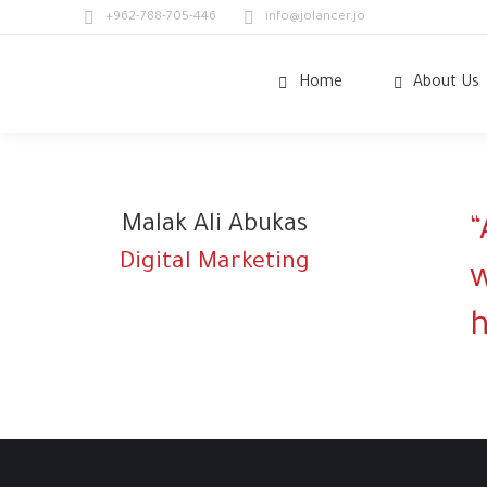
+962-788-705-446
info@jolancer.jo
Home
About Us
Malak Ali Abukas
“
Digital Marketing
w
h