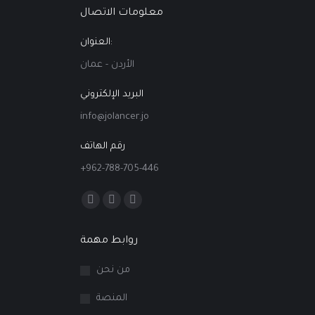
معلومات الاتصال
العنوان:
الأردن - عمان
البريد الإلكتروني
info@jolancer.jo
رقم الهاتف
+962-788-705-446
Find us on:
Facebook
Linkedin
Instagram
page
page
page
روابط مهمة
opens
opens
opens
in
in
in
من نحن
new
new
new
المنصة
window
window
window