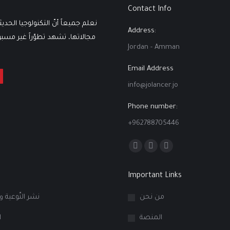
Contact Info
نعلم جميعاً أنّ التكنولوجيا الحدي
Address:
مجالاتها، تشهد تطوّراً غير مسبوقٍ
Jordan - Amman
Email Address
info@jolancer.jo
Phone number:
+962788705446
Find us on:
Facebook
Linkedin
Instagram
page
page
page
Important Links
opens
opens
opens
in
in
in
من نحن
نشر التّوعية و
new
new
new
المنصة
ا
window
window
window