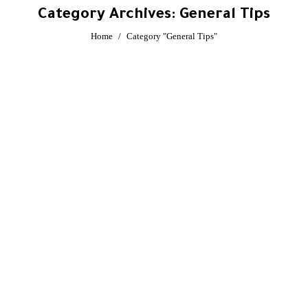
Category Archives:
General Tips
You are here:
Home
Category "General Tips"
Nov
15
2020