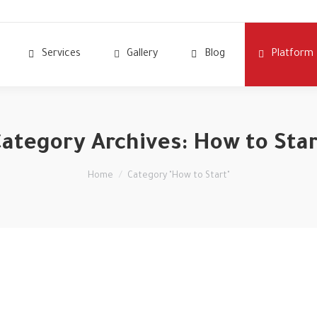
Services
Gallery
Blog
Platform
ategory Archives:
How to Sta
You are here:
Home
Category "How to Start"
Nov
12
2020