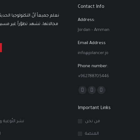
Contact Info
نعلم جميعاً أنّ التكنولوجيا الحدي
Address:
مجالاتها، تشهد تطوّراً غير مسبوقٍ
Jordan - Amman
Email Address
info@jolancer.jo
Phone number:
+962788705446
Find us on:
Facebook
Linkedin
Instagram
page
page
page
Important Links
opens
opens
opens
in
in
in
من نحن
نشر التّوعية و
new
new
new
المنصة
ا
window
window
window