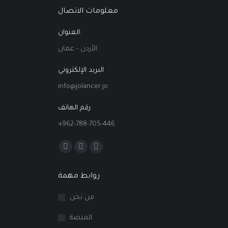
معلومات الاتصال
العنوان:
الأردن - عمان
البريد الإلكتروني
info@jolancer.jo
رقم الهاتف
+962-788-705-446
Find us on:
Facebook
Linkedin
Instagram
page
page
page
روابط مهمة
opens
opens
opens
in
in
in
من نحن
new
new
new
المنصة
window
window
window