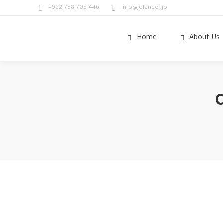
+962-788-705-446
info@jolancer.jo
Home
About Us
C
Nov
15
2020