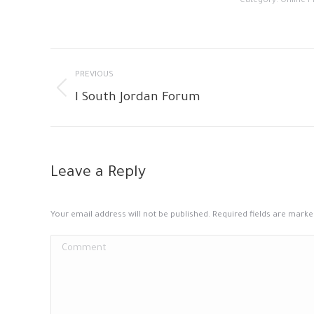
Category:
Online F
Album
PREVIOUS
navigation
I South Jordan Forum
Previous
album:
Leave a Reply
Your email address will not be published. Required fields are mark
Comment