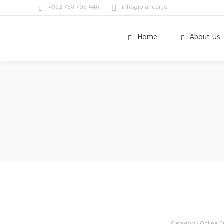
+962-788-705-446
info@jolancer.jo
Home
About Us