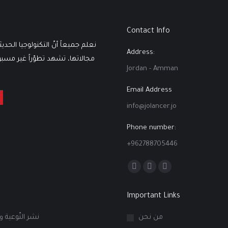
Contact Info
نعلم جميعاً أنّ التكنولوجيا الحدي
Address:
مجالاتها، تشهد تطوّراً غير مسبوقٍ
Jordan - Amman
Email Address
info@jolancer.jo
Phone number:
+962788705446
Find us on:
Facebook
Linkedin
Instagram
page
page
page
Important Links
opens
opens
opens
in
in
in
من نحن
نشر التّوعية و
new
new
new