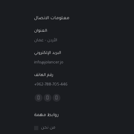
معلومات الاتصال
العنوان:
الأردن - عمان
البريد الإلكتروني
info@jolancer.jo
رقم الهاتف
+962-788-705-446
Find us on:
Facebook
Linkedin
Instagram
page
page
page
روابط مهمة
opens
opens
opens
in
in
in
من نحن
new
new
new