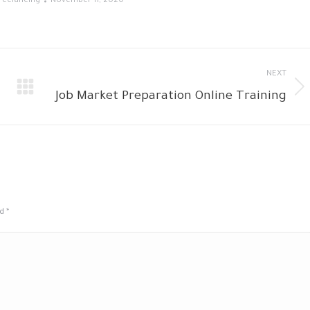
reelancing
November 11, 2020
NEXT
Job Market Preparation Online Training
Next
album:
ed
*