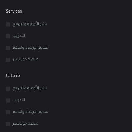
page
page
page
Services
opens
opens
opens
in
in
in
نشر التّوعية والترويج
new
new
new
التدريب
window
window
window
تقديم الإرشاد والدعم
منصة جولانسر
خدماتنا
نشر التّوعية والترويج
التدريب
تقديم الإرشاد والدعم
منصة جولانسر