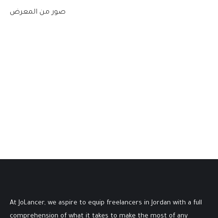
صور من المعرض
At JoLancer, we aspire to equip freelancers in Jordan with a full
comprehension of what it takes to make the most of any