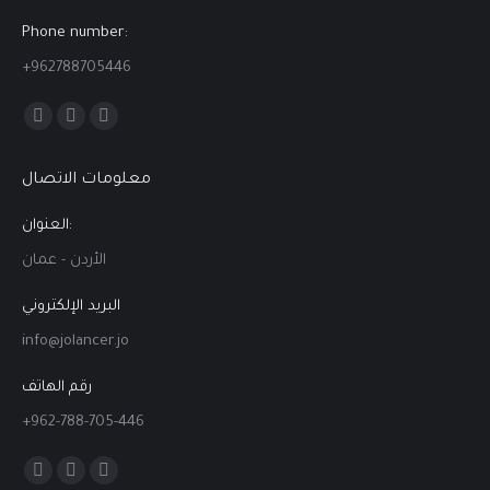
Phone number:
+962788705446
Find us on:
Facebook
Linkedin
Instagram
page
page
page
معلومات الاتصال
opens
opens
opens
in
in
in
العنوان:
new
new
new
الأردن - عمان
window
window
window
البريد الإلكتروني
info@jolancer.jo
رقم الهاتف
+962-788-705-446
Find us on:
Facebook
Linkedin
Instagram