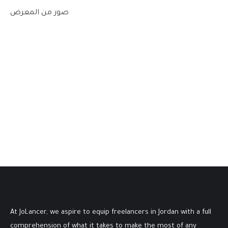
صور من المعرض
At JoLancer, we aspire to equip freelancers in Jordan with a full
comprehension of what it takes to make the most of any