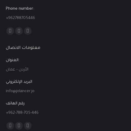
Phone number:
+962788705446
Find us on:
Facebook
Linkedin
Instagram
page
page
page
معلومات الاتصال
opens
opens
opens
in
in
in
العنوان:
new
new
new
الأردن - عمان
window
window
window
البريد الإلكتروني
info@jolancer.jo
رقم الهاتف
+962-788-705-446
Find us on:
Facebook
Linkedin
Instagram