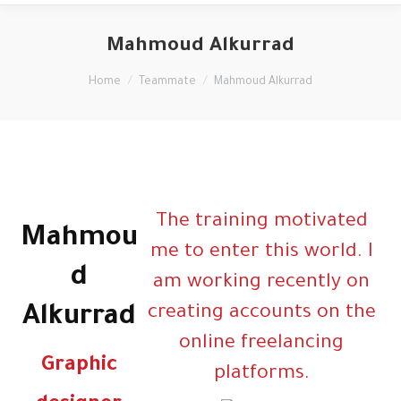
Mahmoud Alkurrad
You are here:
Home
Teammate
Mahmoud Alkurrad
The training motivated
Mahmou
me to enter this world. I
d
am working recently on
Alkurrad
creating accounts on the
online freelancing
Graphic
platforms.