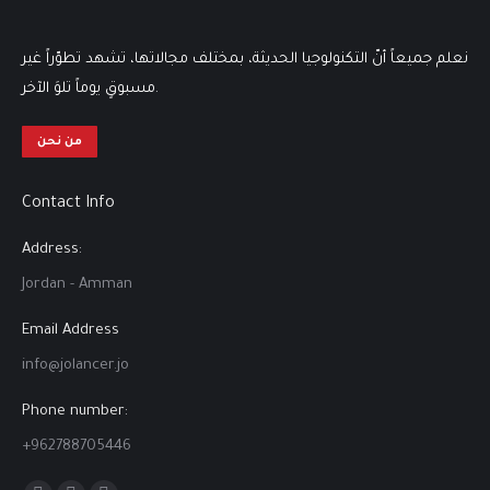
نعلم جميعاً أنّ التكنولوجيا الحديثة، بمختلف مجالاتها، تشهد تطوّراً غير
مسبوقٍ يوماً تلوَ الآخر.
من نحن
Contact Info
Address:
Jordan - Amman
Email Address
info@jolancer.jo
Phone number:
+962788705446