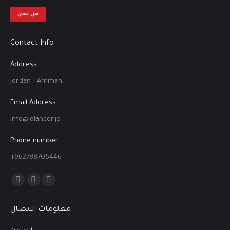
من نحن
Contact Info
Address:
Jordan - Amman
Email Address
info@jolancer.jo
Phone number:
+962788705446
Find us on:
Facebook
Linkedin
Instagram
page
page
page
معلومات الاتصال
opens
opens
opens
in
in
in