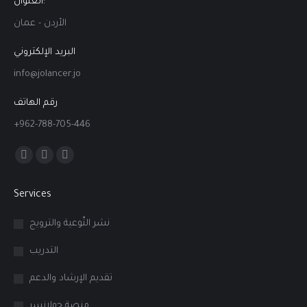
العنوان:
new
new
new
الأردن - عمان
window
window
window
البريد الإلكتروني
info@jolancer.jo
رقم الهاتف
+962-788-705-446
Find us on:
Facebook
Linkedin
Instagram
page
page
page
Services
opens
opens
opens
in
in
in
نشر التّوعية والترويج
new
new
new
التدريب
window
window
window
تقديم الإرشاد والدعم
منصة جولانسر