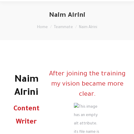
Naim Alrini
You are here:
Home
Teammate
Naim Alrini
After joining the training
Naim
my vision became more
Alrini
clear.
Content
Writer