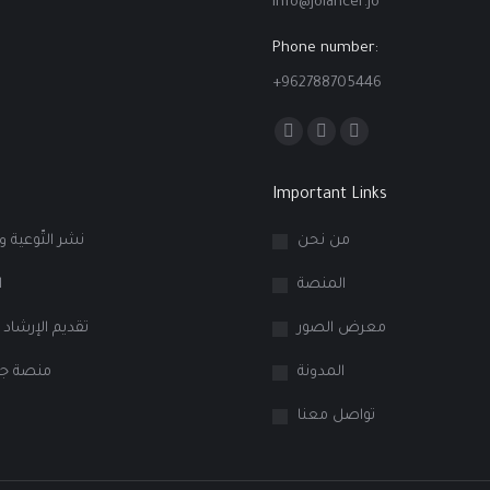
info@jolancer.jo
Phone number:
+962788705446
Find us on:
Facebook
Linkedin
Instagram
page
page
page
Important Links
opens
opens
opens
in
in
in
من نحن
نشر التّوعية و
new
new
new
المنصة
ا
window
window
window
معرض الصور
تقديم الإرشاد 
المدونة
منصة جو
تواصل معنا