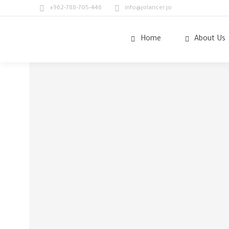
+962-788-705-446
info@jolancer.jo
Home
About Us