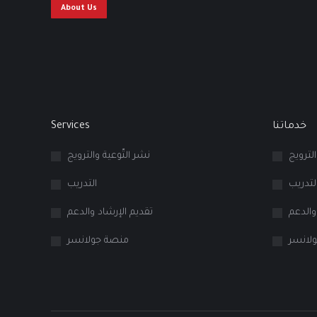
About Us
خدماتنا
Services
الترويج
نشر التّوعية والترويج
لتدريب
التدريب
والدعم
تقديم الإرشاد والدعم
لانسر
منصة جولانسر