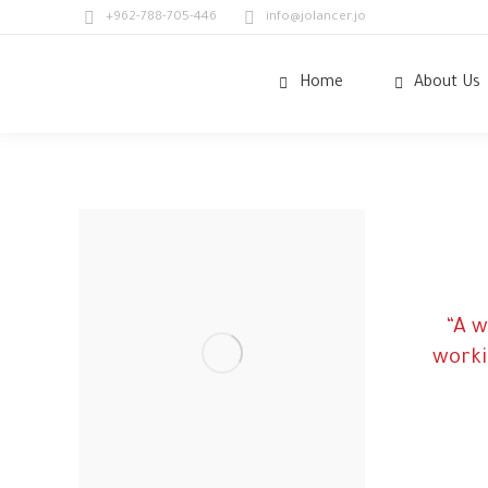
+962-788-705-446
info@jolancer.jo
Home
About Us
“A w
worki