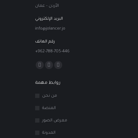
الأردن - عمان
البريد الإلكتروني
info@jolancer.jo
رقم الهاتف
+962-788-705-446
Find us on:
Facebook
Linkedin
Instagram
page
page
page
روابط مهمة
opens
opens
opens
in
in
in
من نحن
new
new
new
المنصة
window
window
window
معرض الصور
المدونة