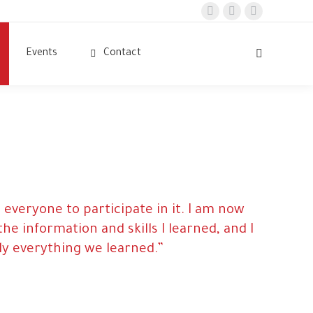
Facebook
Linkedin
Instagram
page
page
page
Events
Contact
opens
opens
opens
Search:
in
in
in
new
new
new
window
window
window
e everyone to participate in it. I am now
e information and skills I learned, and I
ly everything we learned.”