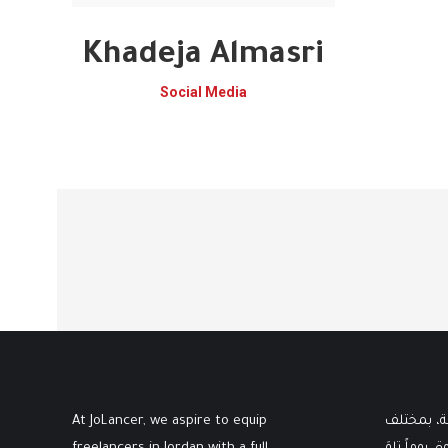
Khadeja Almasri
Social Media
At JoLancer, we aspire to equip
ثة، بمختلف