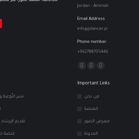
مجالاتها، تشهد تطوّراً غير مسبوقٍ
Jordan - Amman
Email Address
info@jolancer.jo
Phone number:
+962788705446
Find us on:
Facebook
Linkedin
Instagram
page
page
page
Important Links
opens
opens
opens
in
in
in
من نحن
نشر التّوعية و
new
new
new
المنصة
ا
window
window
window
معرض الصور
تقديم الإرشاد 
المدونة
منصة جو