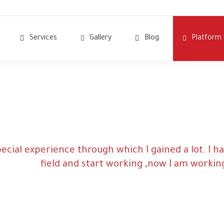
Services
Gallery
Blog
Platform
pecial experience through which I gained a lot. I h
field and start working ,now I am working