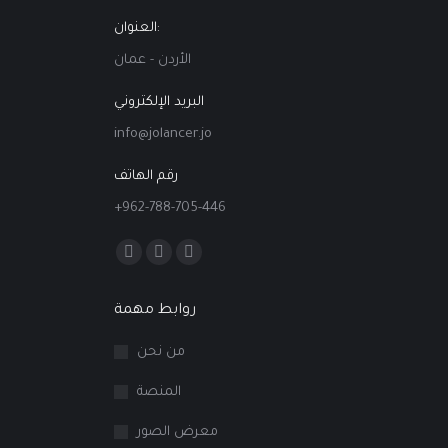
العنوان:
الأردن - عمان
البريد الإلكتروني
info@jolancer.jo
رقم الهاتف
+962-788-705-446
Find us on:
Facebook
Linkedin
Instagram
page
page
page
روابط مهمة
opens
opens
opens
in
in
in
من نحن
new
new
new
المنصة
window
window
window
معرض الصور