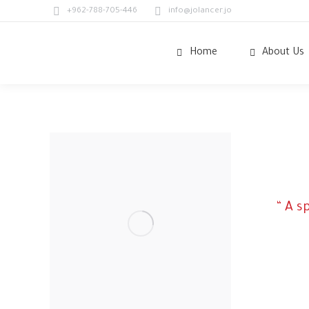
+962-788-705-446
info@jolancer.jo
Home
About Us
“ A s