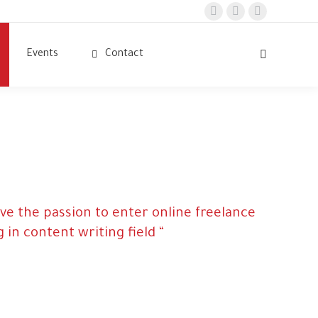
Facebook
Linkedin
Instagram
page
page
page
Events
Contact
opens
opens
opens
Search:
in
in
in
new
new
new
window
window
window
ave the passion to enter online freelance
 in content writing field “