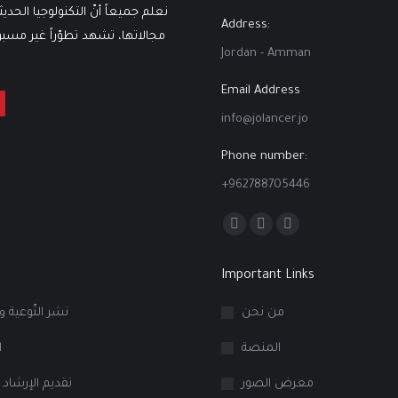
نعلم جميعاً أنّ التكنولوجيا الحدي
Address:
مجالاتها، تشهد تطوّراً غير مسبوقٍ
Jordan - Amman
Email Address
info@jolancer.jo
Phone number:
+962788705446
Find us on:
Facebook
Linkedin
Instagram
page
page
page
Important Links
opens
opens
opens
in
in
in
من نحن
نشر التّوعية و
new
new
new
المنصة
ا
window
window
window
معرض الصور
تقديم الإرشاد 