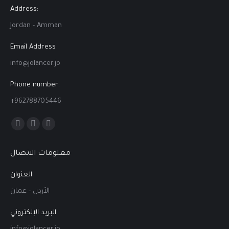
Address:
Jordan - Amman
Email Address
info@jolancer.jo
Phone number:
+962788705446
Find us on:
Facebook
Linkedin
Instagram
page
page
page
معلومات الاتصال
opens
opens
opens
in
in
in
العنوان:
new
new
new
الأردن - عمان
window
window
window
البريد الإلكتروني