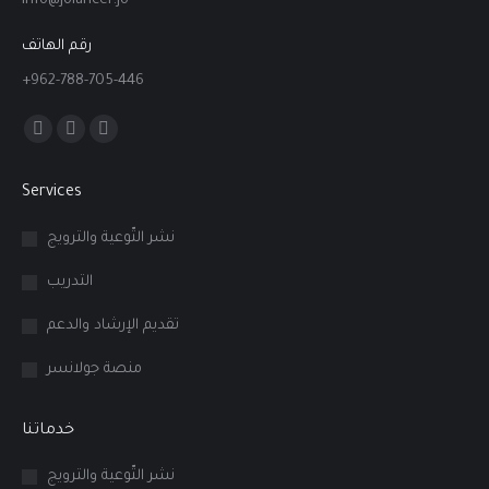
info@jolancer.jo
رقم الهاتف
+962-788-705-446
Find us on:
Facebook
Linkedin
Instagram
page
page
page
Services
opens
opens
opens
in
in
in
نشر التّوعية والترويج
new
new
new
التدريب
window
window
window
تقديم الإرشاد والدعم
منصة جولانسر
خدماتنا
نشر التّوعية والترويج