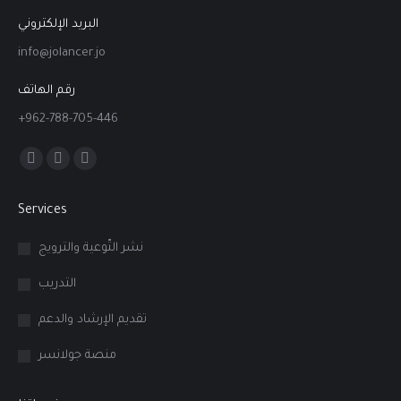
البريد الإلكتروني
info@jolancer.jo
رقم الهاتف
+962-788-705-446
Find us on:
Facebook
Linkedin
Instagram
page
page
page
Services
opens
opens
opens
in
in
in
نشر التّوعية والترويج
new
new
new
التدريب
window
window
window
تقديم الإرشاد والدعم
منصة جولانسر