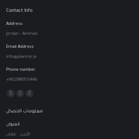
Contact Info
Address:
Jordan - Amman
Email Address
info@jolancer.jo
Phone number:
+962788705446
Find us on:
Facebook
Linkedin
Instagram
page
page
page
معلومات الاتصال
opens
opens
opens
in
in
in
العنوان:
new
new
new
الأردن - عمان
window
window
window